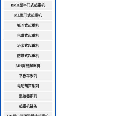
BMH型半门式起重机
ML型门式起重机
抓斗式起重机
电磁式起重机
冶金式起重机
防爆式起重机
MH简易起重机
平板车系列
电动葫芦系列
遥控器系列
起重机链条