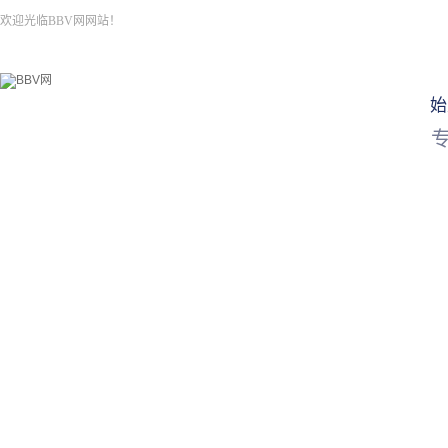
欢迎光临BBV网网站！
始
BBV(中国)
单梁起重机
产品展示