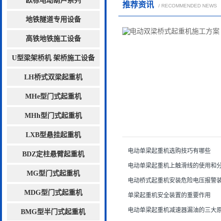
欧标电动葫芦系列
推荐资讯
/ RECOMMENDED NEWS
地铁隧道专用设备
高铁地铁施工设备
电动双梁桥式起重机施
U型梁架桥机 架桥施工设备
LH桥式双梁起重机
MHe型门式起重机
MHh型门式起重机
LXB型悬挂起重机
电动单梁起重机选购技巧有哪些
BDZ定柱悬臂起重机
电动单梁起重机上触滑线的使用和
MG型门式起重机
电动桥式起重机安装危险电压报警
MDG型门式起重机
单梁起重机安全装置的重要作用
电动单梁起重机减速器漏油的三大
BMG型半门式起重机