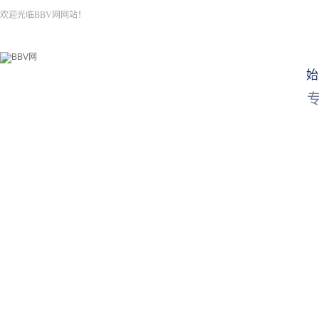
欢迎光临BBV网网站！
始
BBV(中国)
单梁起重机
产品展示