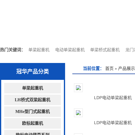
热门关键词：
单梁起重机
电动单梁起重机
单梁桥式起重机
龙门
当前位置：
首页
»
产品展示
冠华产品分类
单梁起重机
LDP电动单梁起重机
LH桥式双梁起重机
MHe型门式起重机
LDP电动单梁起重机
欧标起重机