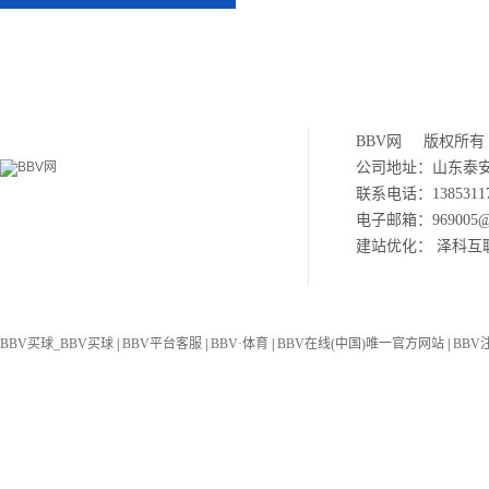
冠华首页
单梁起重机
产品中心
BBV网
版权所有
公司地址：山东泰安
联系电话：13853117
电子邮箱：969005@q
建站优化：
泽科互
BBV买球_BBV买球
|
BBV平台客服
|
BBV·体育
|
BBV在线(中国)唯一官方网站
|
BBV